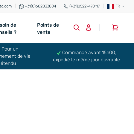
to.com
+31(0)682833804
(+31)0522-470117
FR
soin de
Points de
0
nseils ?
vente
Pour un
Commandé avant 15h00,
nement de vie
expédié le même jour ouvrable
détendu