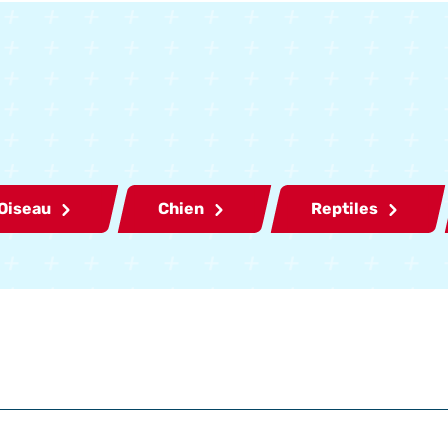
Oiseau
Chien
Reptiles