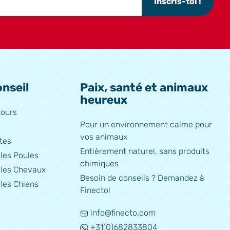
Inscris-toi !
nseil
Paix, santé et animaux
heureux
tours
Pour un environnement calme pour
vos animaux
tes
Entièrement naturel, sans produits
les Poules
chimiques
 les Chevaux
Besoin de conseils ? Demandez à
les Chiens
Finecto!
info@finecto.com
+31(0)682833804