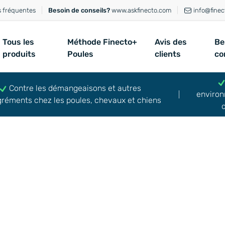
s fréquentes
Besoin de conseils?
www.askfinecto.com
info@finec
Tous les
Méthode Finecto+
Avis des
Be
produits
Poules
clients
co
Contre les démangeaisons et autres
environ
réments chez les poules, chevaux et chiens