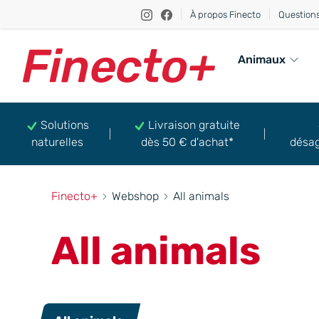
À propos Finecto
Question
Animaux
Solutions
Livraison gratuite
naturelles
dès 50 € d'achat*
désag
Finecto+
Webshop
All animals
All animals