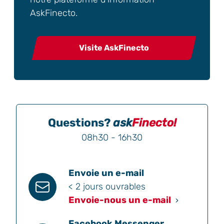
AskFinecto.
Visite AskFinecto
Questions?
ask
Finecto!
08h30 - 16h30
Envoie un e-mail
< 2 jours ouvrables
Envoie-nous un e-mail
Facebook Messenger