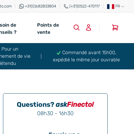
to.com
+31(0)682833804
(+31)0522-470117
FR
soin de
Points de
0
nseils ?
vente
Pour un
Commandé avant 15h00,
nement de vie
expédié le même jour ouvrable
détendu
Questions?
ask
Finecto!
08h30 - 16h30