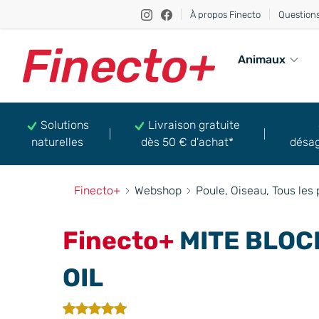
À propos Finecto
Question
Animaux
Solutions
Livraison gratuite
naturelles
dès 50 € d'achat*
désag
Finecto+
Webshop
Poule, Oiseau, Tous les 
Finecto+
MITE BLOC
OIL