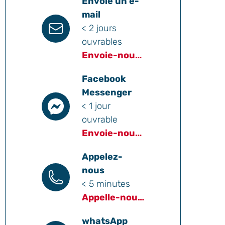
Envoie un e-
mail
< 2 jours
ouvrables
Envoie-nous un e-mail
Facebook
Messenger
< 1 jour
ouvrable
Envoie-nous un message
Appelez-
nous
< 5 minutes
Appelle-nous
whatsApp