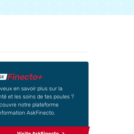
 veux en savoir plus sur la
té et les soins de tes poules ?
couvre notre plateforme
information AskFinecto.
Visite AskFinecto