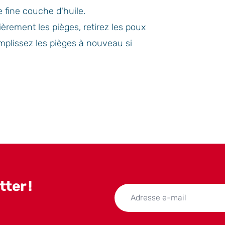
 fine couche d'huile.
lièrement les pièges, retirez les poux
emplissez les pièges à nouveau si
ter !