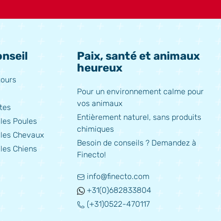
nseil
Paix, santé et animaux
heureux
tours
Pour un environnement calme pour
vos animaux
tes
Entièrement naturel, sans produits
les Poules
chimiques
 les Chevaux
Besoin de conseils ? Demandez à
les Chiens
Finecto!
info@finecto.com
+31(0)682833804
(+31)0522-470117