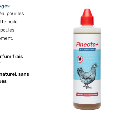
ouges
al pour les
te huile
 poules,
ement.
rfum frais
r
naturel, sans
ues