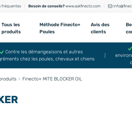
s fréquentes
Besoin de conseils?
www.askfinecto.com
info@finec
Tous les
Méthode Finecto+
Avis des
Be
produits
Poules
clients
co
Contre les démangeaisons et autres
environ
réments chez les poules, chevaux et chiens
produits
Finecto+ MITE BLOCKER OIL
KER