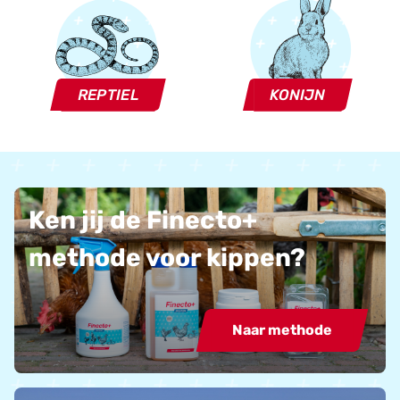
REPTIEL
KONIJN
Ken jij de Finecto+
methode voor kippen?
Naar methode