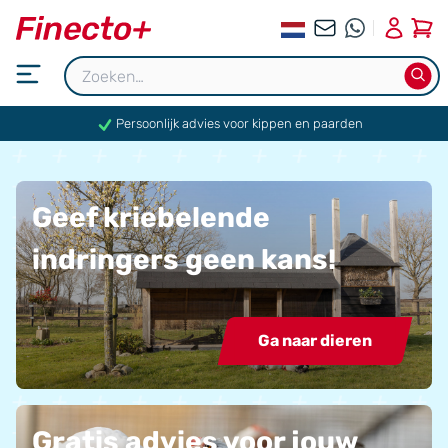
0
Persoonlijk advies voor kippen en paarden
Geef kriebelende
indringers geen kans!
Ga naar dieren
Gratis advies voor jouw