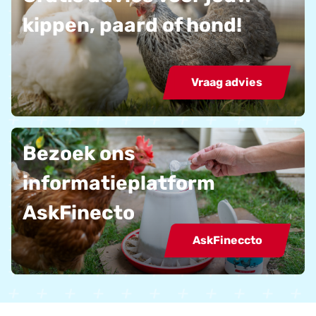
kippen, paard of hond!
Vraag advies
Bezoek ons
informatieplatform
AskFinecto
AskFineccto